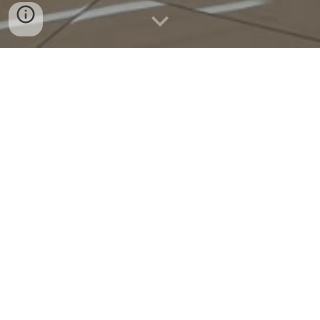
Ci facciamo in quattro per 
te
 1 Sale dispensazione del farmaco