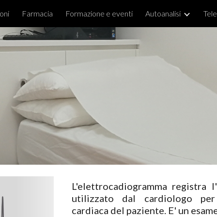
oni
Farmacia
Formazione e eventi
Autoanalisi
Tel
ip to main content
Skip to navigat
L'elettrocadiogramma registra l
utilizzato dal cardiologo per
cardiaca del paziente. E' un esame